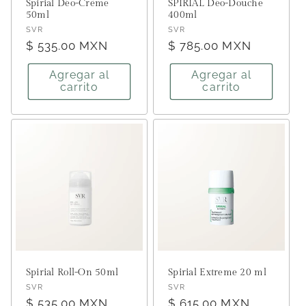
Spirial Déo-Crème
SPIRIAL Déo-Douche
50ml
400ml
Proveedor:
Proveedor:
SVR
SVR
Precio
$ 535.00 MXN
Precio
$ 785.00 MXN
habitual
habitual
Agregar al
Agregar al
carrito
carrito
Spirial Roll-On 50ml
Spirial Extreme 20 ml
Proveedor:
Proveedor:
SVR
SVR
Precio
$ 535.00 MXN
Precio
$ 615.00 MXN