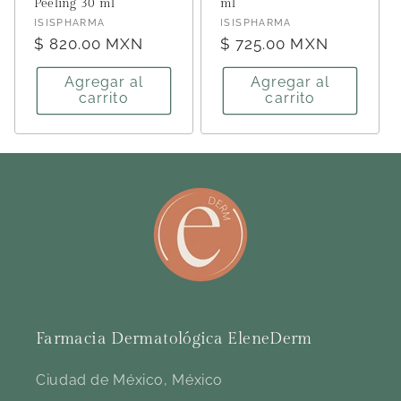
Peeling 30 ml
ml
Proveedor:
Proveedor:
ISISPHARMA
ISISPHARMA
Precio
$ 820.00 MXN
Precio
$ 725.00 MXN
habitual
habitual
Agregar al
Agregar al
carrito
carrito
Farmacia Dermatológica EleneDerm
Ciudad de México, México