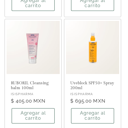
Agregar al
Agregar al
carrito
carrito
RUBORIL Cleansing
Uveblock SPF50+ Spray
balm 100ml
200ml
Proveedor:
Proveedor:
ISISPHARMA
ISISPHARMA
Precio
$ 405.00 MXN
Precio
$ 695.00 MXN
habitual
habitual
Agregar al
Agregar al
carrito
carrito