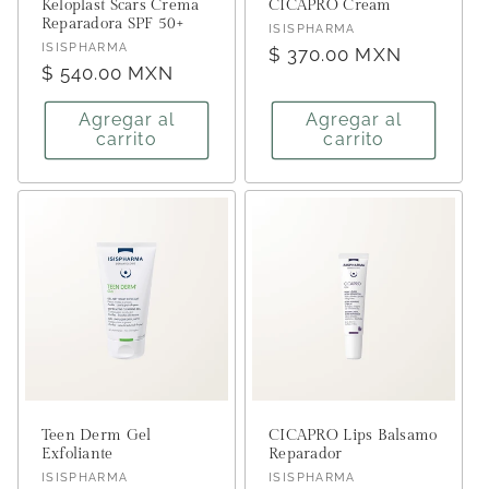
Keloplast Scars Crema
CICAPRO Cream
Reparadora SPF 50+
Proveedor:
ISISPHARMA
Proveedor:
ISISPHARMA
Precio
$ 370.00 MXN
Precio
$ 540.00 MXN
habitual
habitual
Agregar al
Agregar al
carrito
carrito
Teen Derm Gel
CICAPRO Lips Balsamo
Exfoliante
Reparador
Proveedor:
Proveedor:
ISISPHARMA
ISISPHARMA