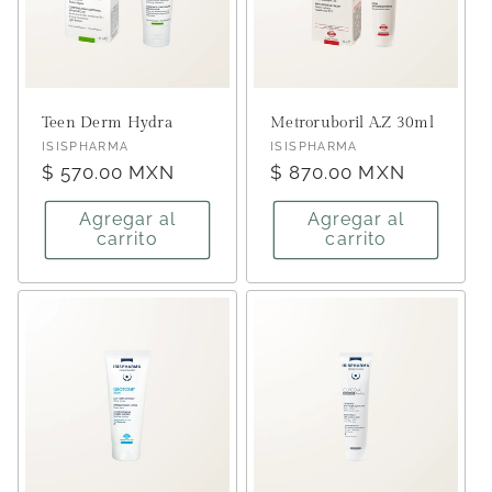
Teen Derm Hydra
Metroruboril A.Z 30ml
Proveedor:
Proveedor:
ISISPHARMA
ISISPHARMA
Precio
$ 570.00 MXN
Precio
$ 870.00 MXN
habitual
habitual
Agregar al
Agregar al
carrito
carrito