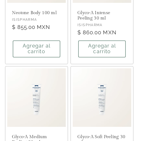
Neotone Body 100 ml
Glyco-A Intense
Peeling 30 ml
Proveedor:
ISISPHARMA
Proveedor:
ISISPHARMA
Precio
$ 855.00 MXN
Precio
$ 860.00 MXN
habitual
habitual
Agregar al
Agregar al
carrito
carrito
Glyco-A Medium
Glyco-A Soft Peeling 30