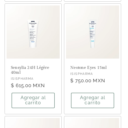
Sensylia 24H Légère
Neotone Eyes 15ml
40ml
Proveedor:
ISISPHARMA
Proveedor:
ISISPHARMA
Precio
$ 750.00 MXN
Precio
$ 615.00 MXN
habitual
habitual
Agregar al
Agregar al
carrito
carrito