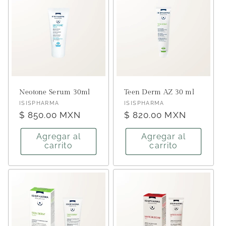
Neotone Serum 30ml
Teen Derm AZ 30 ml
Proveedor:
Proveedor:
ISISPHARMA
ISISPHARMA
Precio
$ 850.00 MXN
Precio
$ 820.00 MXN
habitual
habitual
Agregar al
Agregar al
carrito
carrito