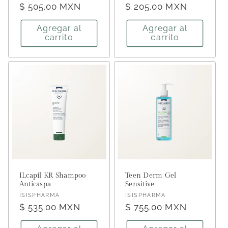
Precio
$ 505.00 MXN
Precio
$ 205.00 MXN
habitual
habitual
Agregar al
Agregar al
carrito
carrito
ILcapil KR Shampoo
Teen Derm Gel
Anticaspa
Sensitive
Proveedor:
Proveedor:
ISISPHARMA
ISISPHARMA
Precio
$ 535.00 MXN
Precio
$ 755.00 MXN
habitual
habitual