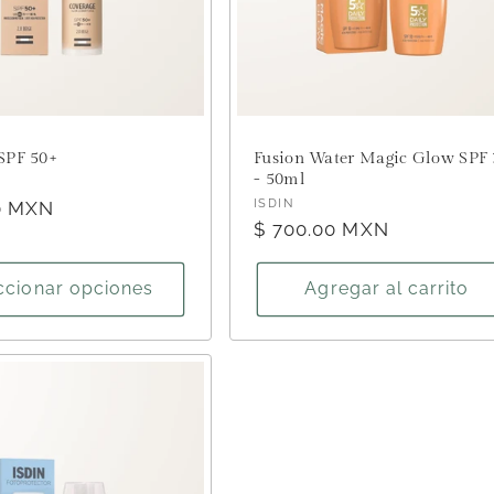
SPF 50+
Fusion Water Magic Glow SPF 
- 50ml
or:
Proveedor:
ISDIN
0 MXN
Precio
$ 700.00 MXN
habitual
ccionar opciones
Agregar al carrito