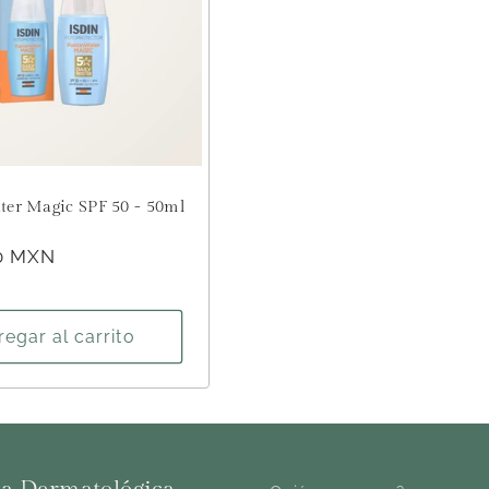
ter Magic SPF 50 - 50ml
or:
0 MXN
egar al carrito