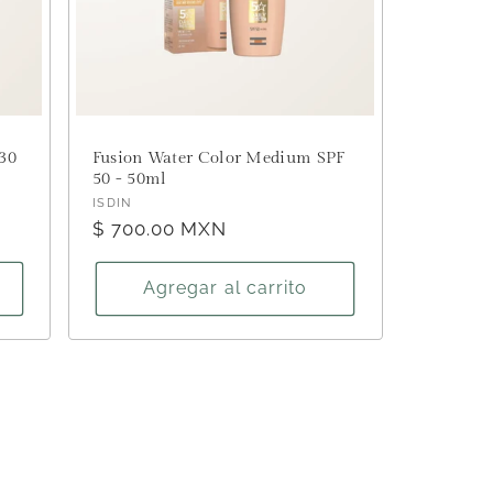
30
Fusion Water Color Medium SPF
50 - 50ml
Proveedor:
ISDIN
Precio
$ 700.00 MXN
habitual
Agregar al carrito