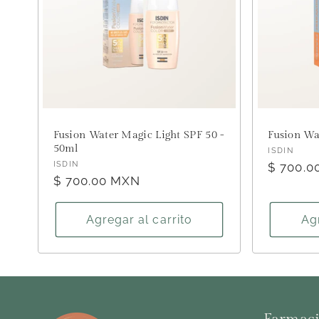
Fusion Water Magic Light SPF 50 -
Fusion Wa
50ml
Proveed
ISDIN
Proveedor:
ISDIN
Precio
$ 700.0
Precio
$ 700.00 MXN
habitual
habitual
Agregar al carrito
Agr