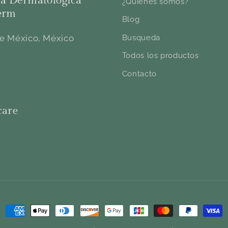
a Dermatológica
¿Quiénes somos?
erm
Blog
e México, México
Busqueda
Todos los productos
Contacto
care
Formas
de