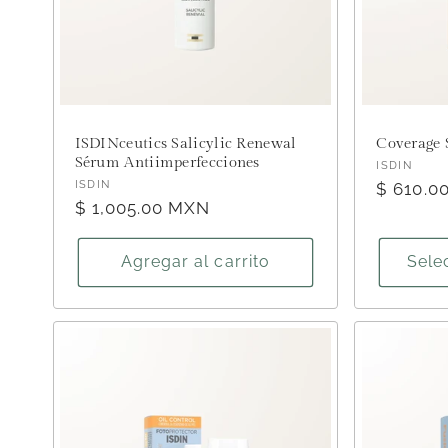
ISDINceutics Salicylic Renewal
Coverage 
Sérum Antiimperfecciones
Proveed
ISDIN
Proveedor:
ISDIN
Precio
$ 610.0
Precio
$ 1,005.00 MXN
habitual
habitual
Agregar al carrito
Sele