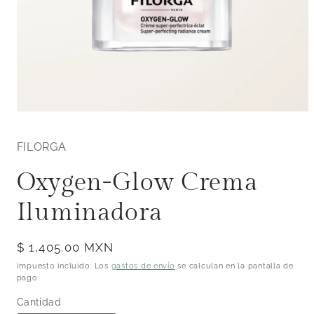
Abrir
elemento
multimedia
FILORGA
1
en
una
Oxygen-Glow Crema
ventana
modal
Iluminadora
Precio
$ 1,405.00 MXN
habitual
Impuesto incluido. Los
gastos de envío
se calculan en la pantalla de
pago.
Cantidad