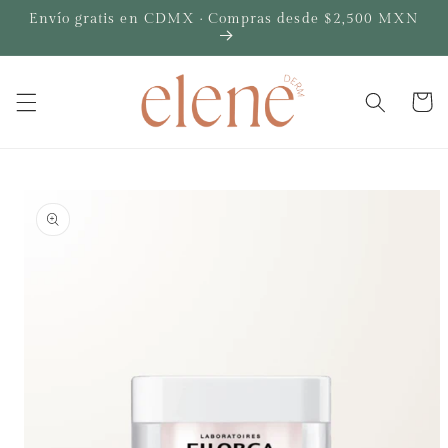
Ir
Envío gratis en CDMX · Compras desde $2,500 MXN
directamente
al contenido
Carrito
Ir
directamente
a la
información
del producto