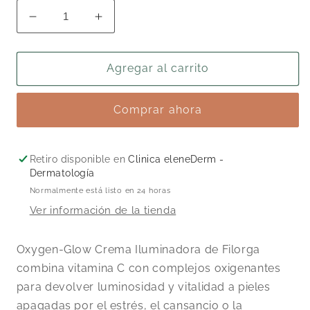
Reducir
Aumentar
cantidad
cantidad
para
para
Oxygen-
Oxygen-
Agregar al carrito
Glow
Glow
Crema
Crema
Comprar ahora
Iluminadora
Iluminadora
Retiro disponible en
Clinica eleneDerm -
Dermatología
Normalmente está listo en 24 horas
Ver información de la tienda
Oxygen-Glow Crema Iluminadora de Filorga
combina vitamina C con complejos oxigenantes
para devolver luminosidad y vitalidad a pieles
apagadas por el estrés, el cansancio o la