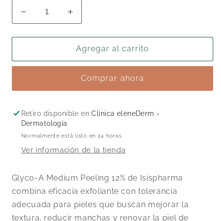
Reducir
Aumentar
cantidad
cantidad
para
para
Glyco-
Glyco-
Agregar al carrito
A
A
Medium
Medium
Comprar ahora
Peeling
Peeling
30
30
ml
ml
Retiro disponible en
Clinica eleneDerm -
Dermatología
Normalmente está listo en 24 horas
Ver información de la tienda
Glyco-A Medium Peeling 12% de Isispharma
combina eficacia exfoliante con tolerancia
adecuada para pieles que buscan mejorar la
textura, reducir manchas y renovar la piel de