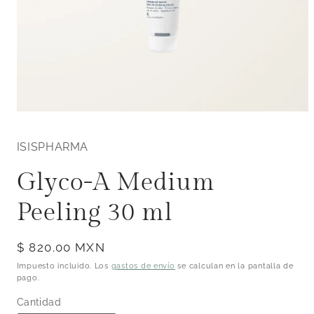
Abrir
elemento
multimedia
ISISPHARMA
1
en
una
Glyco-A Medium
ventana
modal
Peeling 30 ml
Precio
$ 820.00 MXN
habitual
Impuesto incluido. Los
gastos de envío
se calculan en la pantalla de
pago.
Cantidad