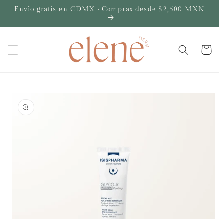
Ir
Envío gratis en CDMX · Compras desde $2,500 MXN
directamente
al contenido
Carrito
Ir
directamente
a la
información
del producto