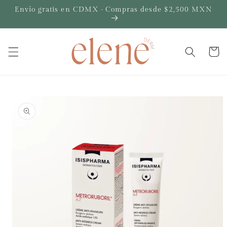
Ir
Envío gratis en CDMX · Compras desde $2,500 MXN
directamente
al contenido
Carrito
Ir
directamente
a la
información
del producto