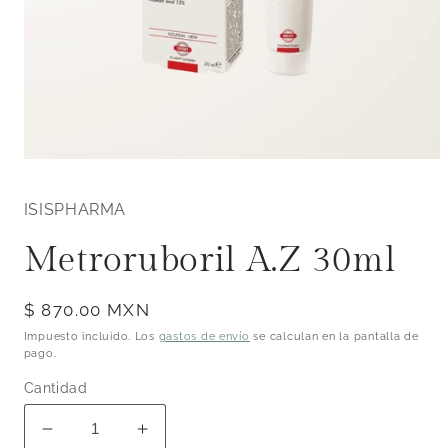
Abrir
elemento
multimedia
ISISPHARMA
1
en
una
Metroruboril A.Z 30ml
ventana
modal
Precio
$ 870.00 MXN
habitual
Impuesto incluido. Los
gastos de envío
se calculan en la pantalla de
pago.
Cantidad
Reducir
Aumentar