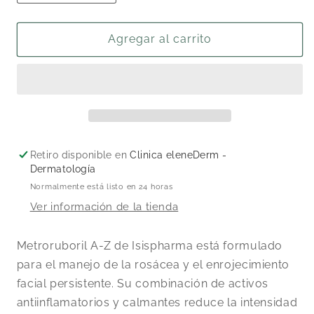
cantidad
cantidad
para
para
Metroruboril
Metroruboril
Agregar al carrito
A.Z
A.Z
30ml
30ml
Retiro disponible en
Clinica eleneDerm -
Dermatología
Normalmente está listo en 24 horas
Ver información de la tienda
Metroruboril A-Z de Isispharma está formulado
para el manejo de la rosácea y el enrojecimiento
facial persistente. Su combinación de activos
antiinflamatorios y calmantes reduce la intensidad