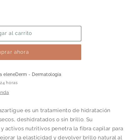
a
ar al carrito
prar ahora
ca eleneDerm - Dermatología
 24 horas
enda
azartigue es un tratamiento de hidratación
ecos, deshidratados o sin brillo. Su
 activos nutritivos penetra la fibra capilar para
jorar la elasticidad y devolver brillo natural al