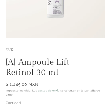
Abrir
elemento
multimedia
SVR
1
en
una
[A] Ampoule Lift -
ventana
modal
Retinol 30 ml
Precio
$ 1,445.00 MXN
habitual
Impuesto incluido. Los
gastos de envío
se calculan en la pantalla de
pago.
Cantidad