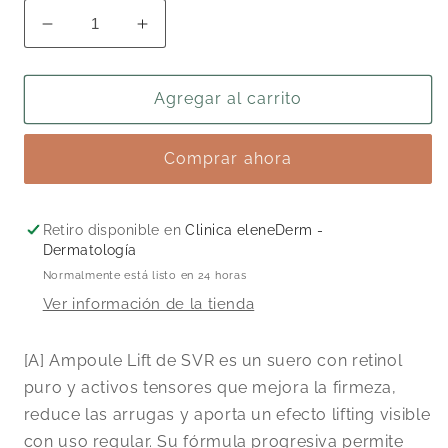
Reducir
Aumentar
cantidad
cantidad
para
para
[A]
[A]
Agregar al carrito
Ampoule
Ampoule
Lift
Lift
Comprar ahora
-
-
Retinol
Retinol
30
30
ml
ml
Retiro disponible en
Clinica eleneDerm -
Dermatología
Normalmente está listo en 24 horas
Ver información de la tienda
[A] Ampoule Lift de SVR es un suero con retinol
puro y activos tensores que mejora la firmeza,
reduce las arrugas y aporta un efecto lifting visible
con uso regular. Su fórmula progresiva permite