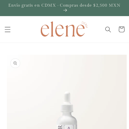
Ir
Envío gratis en CDMX · Compras desde $2,500 MXN
directamente
al contenido
Carrito
Ir
directamente
a la
información
del producto